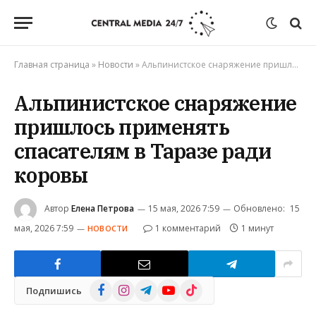
Главная страница
»
Новости
»
Альпинистское снаряжение пришлось применять спасателям в Таразе ради коровы
Альпинистское снаряжение
пришлось применять
спасателям в Таразе ради
коровы
Автор
Елена Петрова
15 мая, 2026 7:59
Обновлено:
15
мая, 2026 7:59
1 комментарий
1 минут
НОВОСТИ
Facebook
Instagram
Telegram
YouTube
TikTok
Подпишись