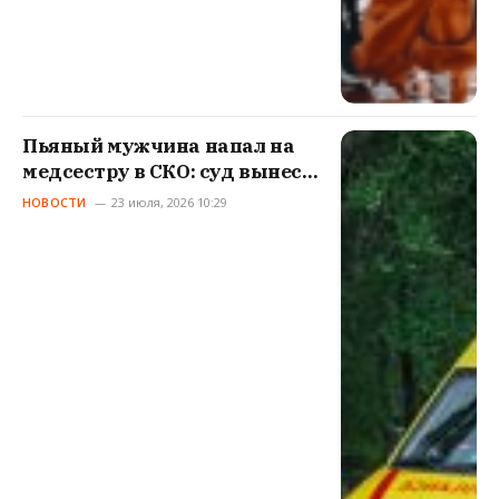
Пьяный мужчина напал на
медсестру в СКО: суд вынес
приговор
НОВОСТИ
23 июля, 2026 10:29