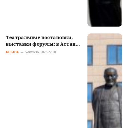
Театральные постановки,
выставки форумы: в Астане
готовятся отметить День
АСТАНА
5 августа, 2026 22:28
Абая