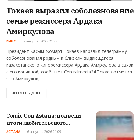
Токаев выразил соболезнование
семье режиссера Ардака
Амиркулова
КИНО
7 августа, 2026 20:22
Президент Касым-Жомарт Токаев направил телеграмму
соболезнования родным и близким выдающегося
казахстанского кинорежиссера Ардака Амиркулова в связи
с его кончиной, сообщает Centralmedia24.Токаев отметил,
что Амиркулов,…
ЧИТАТЬ ДАЛЕЕ
Comic Con Astana: подвели
итоги любительского
конкурса косплея
АСТАНА
6 августа, 2026 21:09