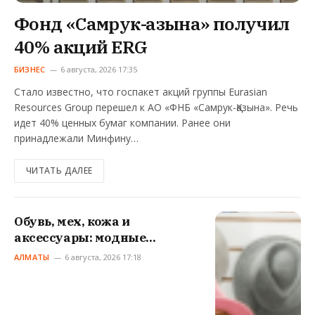
Фонд «Самрук-Қазына» получил
40% акций ERG
БИЗНЕС
6 августа, 2026 17:35
Стало известно, что госпакет акций группы Eurasian
Resources Group перешел к АО «ФНБ «Самрук-Қазына». Речь
идет 40% ценных бумаг компании. Ранее они
принадлежали Минфину…
ЧИТАТЬ ДАЛЕЕ
Обувь, мех, кожа и
аксессуары: модные
выставки прошли в Алматы
АЛМАТЫ
6 августа, 2026 17:18