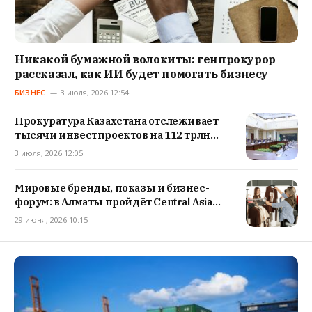
Никакой бумажной волокиты: генпрокурор
рассказал, как ИИ будет помогать бизнесу
БИЗНЕС
3 июля, 2026 12:54
Прокуратура Казахстана отслеживает
тысячи инвестпроектов на 112 трлн
тенге
3 июля, 2026 12:05
Мировые бренды, показы и бизнес-
форум: в Алматы пройдёт Central Asia
Fashion Autumn-2026
29 июня, 2026 10:15