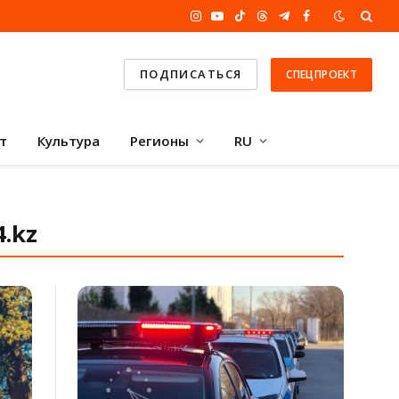
Instagram
YouTube
TikTok
Threads
Telegram
Facebook
ПОДПИСАТЬСЯ
СПЕЦПРОЕКТ
т
Культура
Регионы
RU
.kz