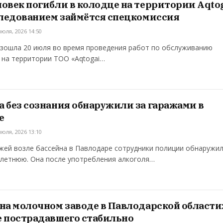
овек погибли в колодце на территории Aqto
следованием займётся спецкомиссия
июля, 2026 14:50
изошла 20 июля во время проведения работ по обслуживанию
 на территории ТОО «Aqtogai…
 без сознания обнаружили за гаражами в
е
июля, 2026 13:10
жей возле бассейна в Павлодаре сотрудники полиции обнаружи
летнюю. Она после употребления алкоголя…
на молочном заводе в Павлодарской области
е пострадавшего стабильно