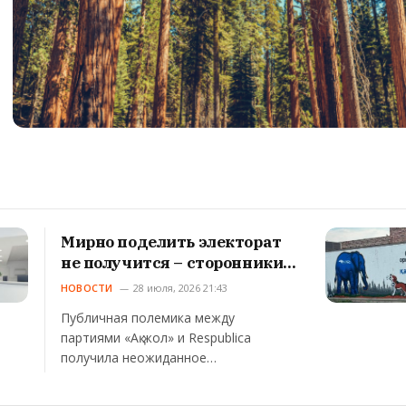
Мирно поделить электорат
не получится – сторонники
«Ақ жол» отправили сигнал
НОВОСТИ
28 июля, 2026 21:43
партии Respublica
Публичная полемика между
партиями «Ақ жол» и Respublica
получила неожиданное…