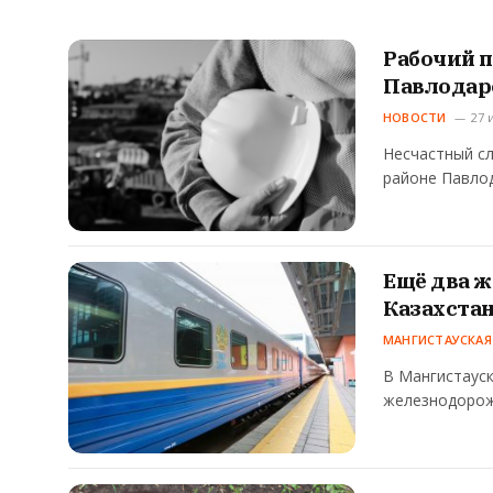
Рабочий п
Павлодар
НОВОСТИ
27 
Несчастный сл
районе Павло
Ещё два 
Казахста
МАНГИСТАУСКАЯ
В Мангистауск
железнодорож