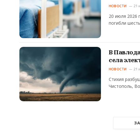
НОВОСТИ
21 
20 июля 2026 
погибли шест
В Павлод
села элек
НОВОСТИ
21 
Стихия разбуш
Чистополь, В
ЗА