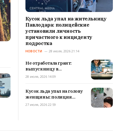
Кусок льда упал на жительницу
Павлодара: полицейские
установили личность
причастного к инциденту
подростка
НОВОСТИ
28 июля, 2026 21:14
Не отработала грант:
выпускницу в
Павлодарской области
28 июля, 2026 14:09
обязали вернуть 1,7 млн
тенге
Кусок льда упал на голову
женщины: полиция
Павлодара ищет
27 июля, 2026 22:59
нарушителя