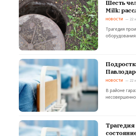
Шесть чел
Milk: рас
НОВОСТИ
22 
Трагедия про
оборудования
Подростка
Павлодар
НОВОСТИ
22 
В районе гара
несовершенно
Трагедия 
состояни