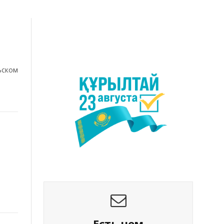
ьском
Есть чем