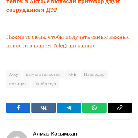
тенге: в Актобе вынесли приговор двум
сотрудникам ДЭР
Нажмите сюда, чтобы получать самые важные
новости в нашем Telegram канале.
Аксу
вымогательство
КНБ
Павлодар
полиция
Экибастуз
Facebook
VKontakte
Telegram
WhatsApp
Copy
Link
Алмаз Касымхан