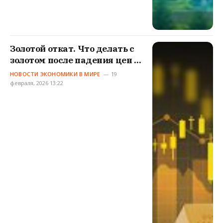
Золотой откат. Что делать с
золотом после падения цен в
феврале?
НОВОСТИ ЭКОНОМИКИ В МИРЕ
19
февраля, 2026 13:22