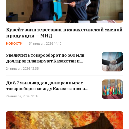
Кувейт заинтересован в казахстанской мясной
продукции — МИД
НОВОСТИ
31 января, 2026 14:10
Увеличить товарооборот до 500 млн
долларов планируют Казахстан и
Монголия
24 января, 2026 12:35
До 8,7 миллиардов долларов вырос
товарооборот между Казахстаном и
странами СПЕКА
24 января, 2026 10:38