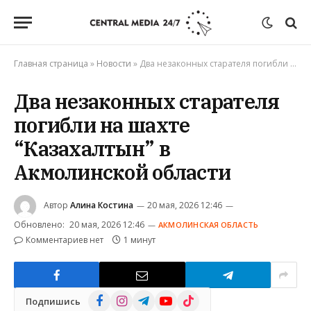
Главная страница
»
Новости
»
Два незаконных старателя погибли на шахте “Казахалтын” в Акмолинской области
Два незаконных старателя
погибли на шахте
“Казахалтын” в
Акмолинской области
Автор
Алина Костина
20 мая, 2026 12:46
Обновлено:
20 мая, 2026 12:46
АКМОЛИНСКАЯ ОБЛАСТЬ
Комментариев нет
1 минут
Facebook
Instagram
Telegram
YouTube
TikTok
Подпишись