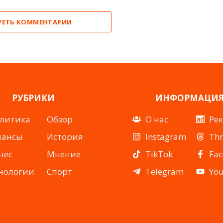
РЕТЬ КОММЕНТАРИИ
РУБРИКИ
ИНФОРМАЦИ
литика
Обзор
О нас
Ре
нансы
История
Instagram
Th
нес
Мнение
TikTok
Fa
нологии
Спорт
Telegram
Yo