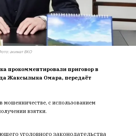
Фото: акимат ВКО
ска прокомментировали приговор в
да Жаксылыка Омара, передаёт
в мошенничестве, с использованием
получении взятки.
ующего уголовного законодательства