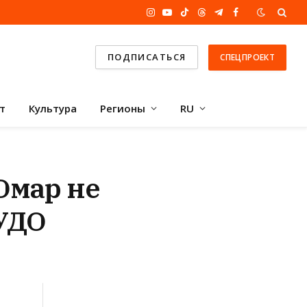
Instagram
YouTube
TikTok
Threads
Telegram
Facebook
ПОДПИСАТЬСЯ
СПЕЦПРОЕКТ
т
Культура
Регионы
RU
Омар не
 УДО