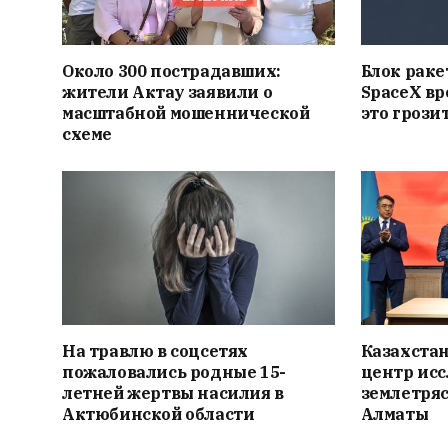
Около 300 пострадавших:
Блок раке
жители Актау заявили о
SpaceX вр
масштабной мошеннической
это грози
схеме
На травлю в соцсетях
Казахста
пожаловались родные 15-
центр ис
летней жертвы насилия в
землетряс
Актюбинской области
Алматы