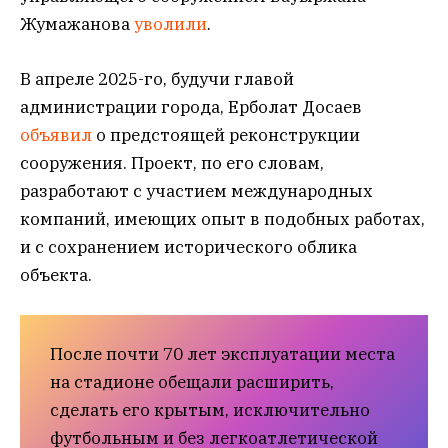
Жумажанова
уволили
.
В апреле 2025-го, будучи главой
администрации города, Ерболат Досаев
объявил
о предстоящей реконструкции
сооружения. Проект, по его словам,
разработают с участием международных
компаний, имеющих опыт в подобных работах,
и с сохранением исторического облика
объекта.
После почти 70 лет эксплуа­тации места
на стадионе обещали расширить,
сделать его крытым, исключительно
футбольным и без легкоатлетической