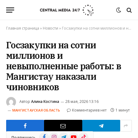
Главная страница
»
Новости
»
Госзакупки на сотни миллионов и невыполненные работы: в Мангистау наказали чиновников
Госзакупки на сотни
миллионов и
невыполненные работы: в
Мангистау наказали
чиновников
Автор
Алина Костина
28 мая, 2026 13:16
Комментариев нет
1 минут
МАНГИСТАУСКАЯ ОБЛАСТЬ
Facebook
Instagram
Telegram
YouTube
TikTok
Подпишись