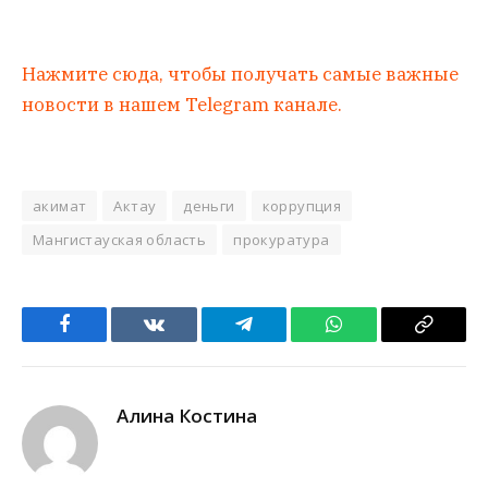
Нажмите сюда, чтобы получать самые важные
новости в нашем Telegram канале.
акимат
Актау
деньги
коррупция
Мангистауская область
прокуратура
Facebook
VKontakte
Telegram
WhatsApp
Copy
Link
Алина Костина