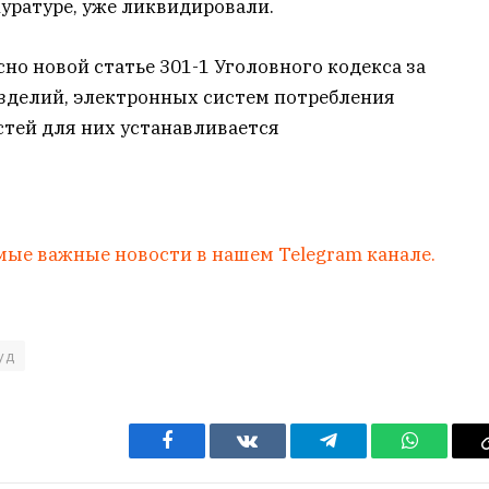
куратуре, уже ликвидировали.
но новой статье 301-1 Уголовного кодекса за
зделий, электронных систем потребления
стей для них устанавливается
мые важные новости в нашем Telegram канале.
уд
Facebook
VKontakte
Telegram
WhatsAp