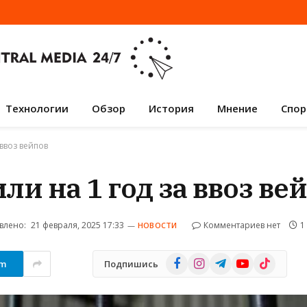
Технологии
Обзор
История
Мнение
Спор
ввоз вейпов
и на 1 год за ввоз ве
влено:
21 февраля, 2025 17:33
Комментариев нет
1
НОВОСТИ
Facebook
Instagram
Telegram
YouTube
TikTok
am
Подпишись