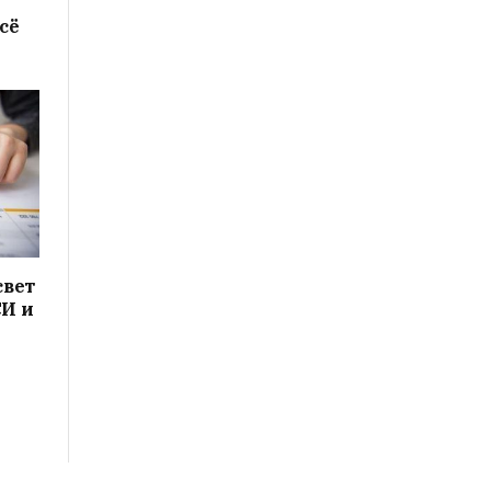
сё
свет
СИ и