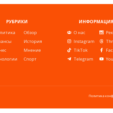
РУБРИКИ
ИНФОРМАЦИ
литика
Обзор
О нас
Ре
нансы
История
Instagram
Th
нес
Мнение
TikTok
Fa
нологии
Спорт
Telegram
Yo
Политика кон