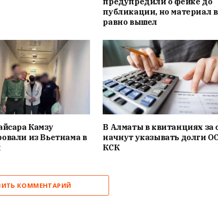
предупредили о фейке до
публикации, но материал в
равно вышел
айсара Камзу
В Алматы в квитанциях за 
овали из Вьетнама в
начнут указывать долги О
н
КСК
ВИТЬ КОММЕНТАРИЙ