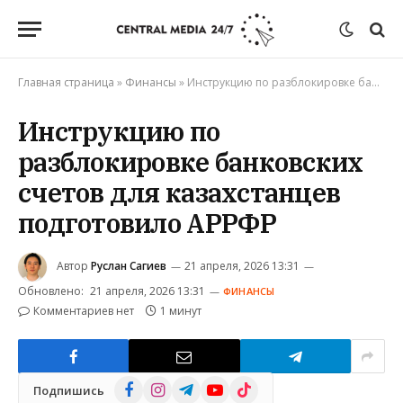
Главная страница
»
Финансы
»
Инструкцию по разблокировке банковских счетов для казахстанцев подготовило АРРФР
Инструкцию по
разблокировке банковских
счетов для казахстанцев
подготовило АРРФР
Автор
Руслан Сагиев
21 апреля, 2026 13:31
Обновлено:
21 апреля, 2026 13:31
ФИНАНСЫ
Комментариев нет
1 минут
Facebook
Instagram
Telegram
YouTube
TikTok
Подпишись