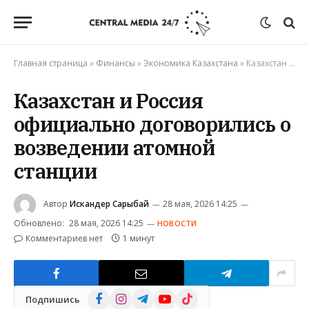
Главная страница
»
Финансы
»
Экономика Казахстана
»
Казахстан и Россия официально договорились о возведении атомной станции
Казахстан и Россия
официально договорились о
возведении атомной
станции
Автор
Искандер Сарыбай
28 мая, 2026 14:25
Обновлено:
28 мая, 2026 14:25
НОВОСТИ
Комментариев нет
1 минут
Facebook
Instagram
Telegram
YouTube
TikTok
Подпишись