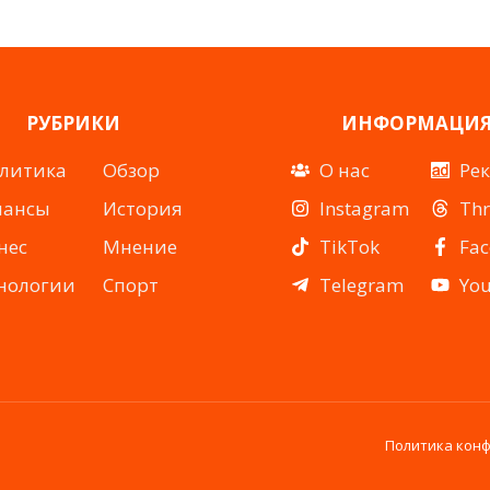
РУБРИКИ
ИНФОРМАЦИ
литика
Обзор
О нас
Ре
нансы
История
Instagram
Th
нес
Мнение
TikTok
Fa
нологии
Спорт
Telegram
Yo
Политика кон