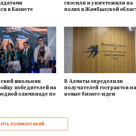
олдатами
скосили и уничтожили на
ся в Казнете
полях в Жамбылской облас
нский школьник
В Алматы определили
ройку победителей на
получателей госгрантов н
одной олимпиаде по
новые бизнес-идеи
ВИТЬ КОММЕНТАРИЙ