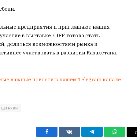
ебели.
ельные предприятия и приглашают наших
частие в выставке. CIFF готова стать
й, делиться возможностями рынка и
тивнее участвовать в развитии Казахстана.
мые важные новости в нашем Telegram канале.
Шанхай
Facebook
VKontakte
Telegram
WhatsAp