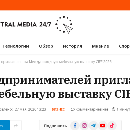
Технологии
Обзор
История
Мнение
Спор
 приглашают на Международную мебельную выставку CIFF 2026
едпринимателей пригл
бельную выставку CIF
овлено:
27 мая, 2026 13:23
Комментариев нет
1 мину
БИЗНЕС
Facebook
Instagram
Telegram
YouTube
TikTok
am
Подпишись