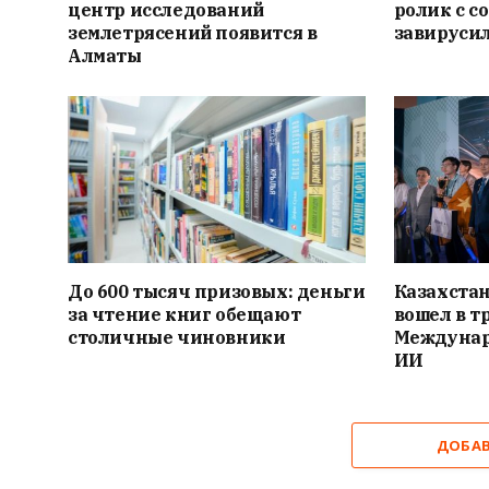
центр исследований
ролик с с
землетрясений появится в
завирусил
Алматы
До 600 тысяч призовых: деньги
Казахста
за чтение книг обещают
вошел в т
столичные чиновники
Междунар
ИИ
ДОБА