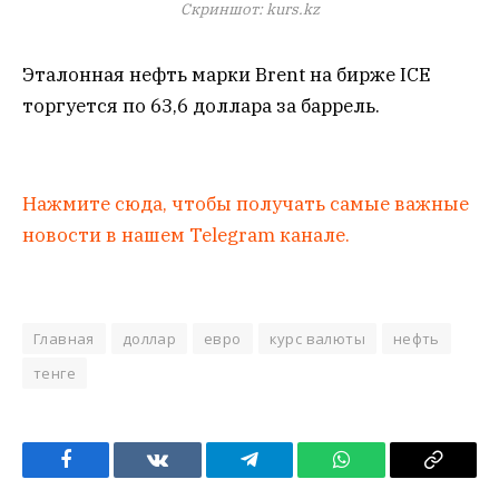
Скриншот: kurs.kz
Эталонная нефть марки Brent на бирже ICE
торгуется по 63,6 доллара за баррель.
Нажмите сюда, чтобы получать самые важные
новости в нашем Telegram канале.
Главная
доллар
евро
курс валюты
нефть
тенге
Facebook
VKontakte
Telegram
WhatsApp
Copy