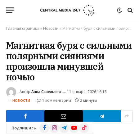
Главная страница
»
Новости
»
Магнитная буря с сильными полярными сияниями произошла минувшей ночью
Магнитная буря с сильными
полярными сияниями
произошла минувшей
ночью
Автор
Анна Савельева
11 января, 2026 16:15
1 комментарий
2 минуты
НОВОСТИ
Facebook
Instagram
Telegram
YouTube
TikTok
Подпишись