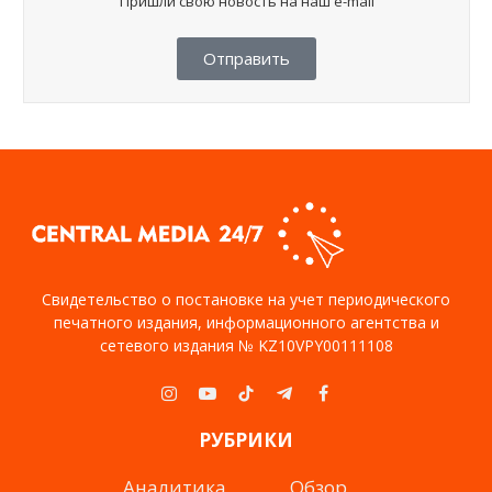
Пришли свою новость на наш e-mail
Отправить
Свидетельство о постановке на учет периодического
печатного издания, информационного агентства и
сетевого издания № KZ10VPY00111108
Instagram
YouTube
TikTok
Telegram
Facebook
РУБРИКИ
Аналитика
Обзор