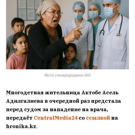
Фото сгенерировано ИИ.
Многодетная жительница Актобе Асель
Адилгалиева в очередной раз предстала
перед судом за нападение на врача,
передаёт
CentralMedia24
со
ссылкой
на
hronika.kz
.