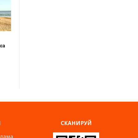
на
Я
СКАНИРУЙ
клама