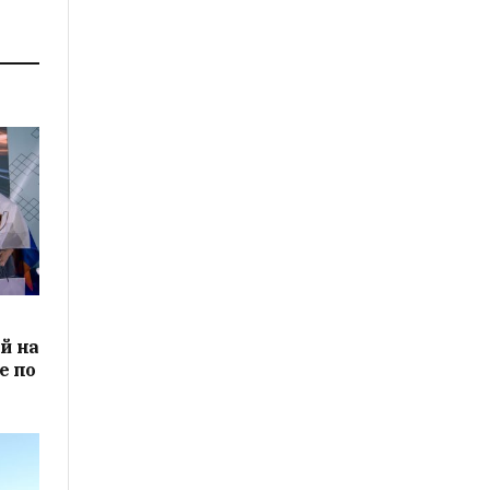
й на
е по