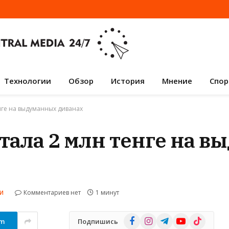
Технологии
Обзор
История
Мнение
Спор
ге на выдуманных диванах
ала 2 млн тенге на 
Комментариев нет
1 минут
И
Facebook
Instagram
Telegram
YouTube
TikTok
am
Подпишись