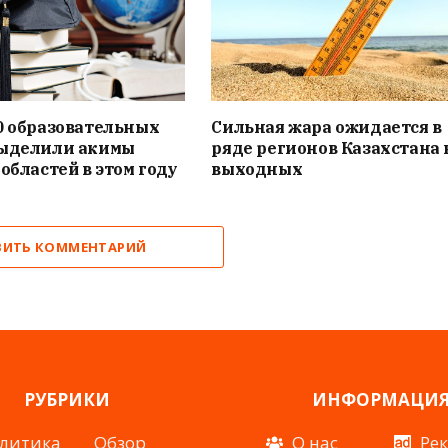
0 образовательных
Сильная жара ожидается в
выделили акимы
ряде регионов Казахстана 
 областей в этом году
выходных
ВИТЬ КОММЕНТАРИЙ
РУБРИКИ
ИНФОРМАЦИ
литика
Обзор
О нас
Ре