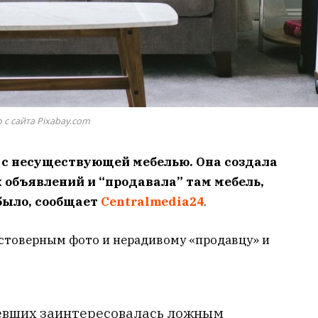
 с сайта Pixabay.com
 с несуществующей мебелью. Она создала
 объявлений и “продавала” там мебель,
 было, сообщает
Centralmedia24
.
стоверным фото и нерадивому «продавцу» и
певших заинтересовалась ложным