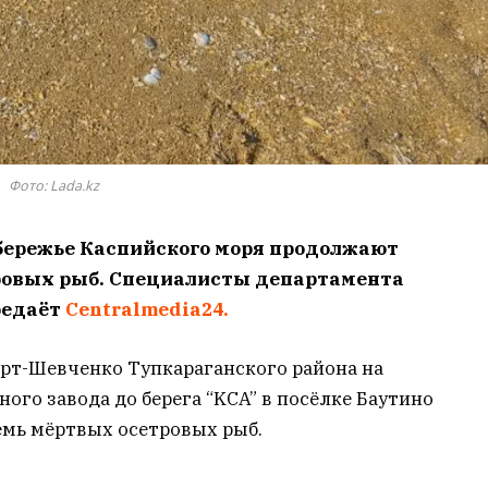
Фото: Lada.kz
обережье Каспийского моря продолжают
ровых рыб. Специалисты департамента
редаёт
Centralmedia24.
орт-Шевченко Тупкараганского района на
ого завода до берега “KCA” в посёлке Баутино
емь мёртвых осетровых рыб.