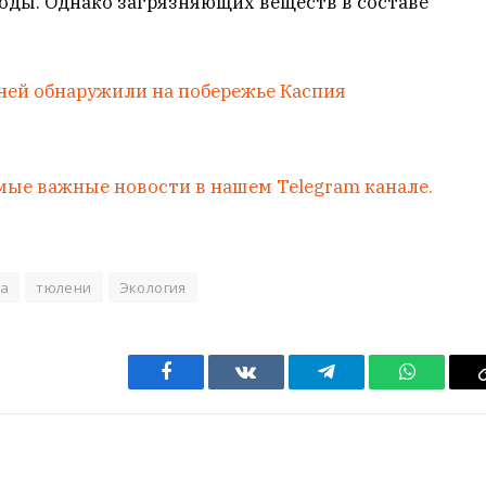
оды. Однако загрязняющих веществ в составе
ней обнаружили на побережье Каспия
мые важные новости в нашем Telegram канале.
а
тюлени
Экология
Facebook
VKontakte
Telegram
WhatsAp