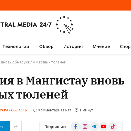
Технологии
Обзор
История
Мнение
Спор
у вновь обнаружили мёртвых тюленей
ия в Мангистау вновь
ых тюленей
Комментариев нет
1 минут
УСКАЯ ОБЛАСТЬ
Facebook
Instagram
Telegram
YouTube
TikTok
am
Подпишись