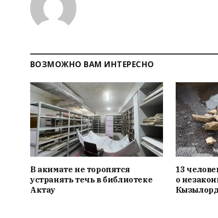
ВОЗМОЖНО ВАМ ИНТЕРЕСНО
В акимате не торопятся
13 челове
устранять течь в библиотеке
о незакон
Актау
Кызылорд