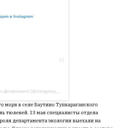
цию в Instagram
Публикация от Маңғыстау Облысы Экология Департаменті (@mangystau_ecology_department)
го моря в селе Баутино Тупкараганского
ль тюленей. 13 мая специалисты отдела
роля департамента экологии выехали на