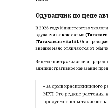
Одуванчик по цене а
В 2026 году Министерство эколог
одуванчика:
кок-сагыз (Taraxacu
(Taraxacum vitalii)
. Они произр
внешне мало отличаются от обыч
Вице-министр экологии и природ
административное наказание пред
«За срыв краснокнижного р
МРП. Это редкие растения, 
предусмотрены такие штраф