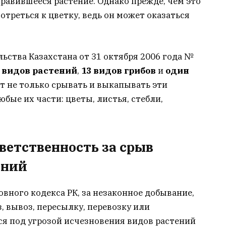
нравившееся растение. Однако прежде, чем это
отреться к цветку, ведь он может оказаться
ства Казахстана от 31 октября 2006 года №
 видов растений
,
13 видов грибов
и
один
ет не только срывать и выкапывать эти
юбые их части: цветы, листья, стебли,
ветственность за срыв
ений
овного кодекса РК, за незаконное добывание,
з, вывоз, пересылку, перевозку или
я под угрозой исчезновения видов растений