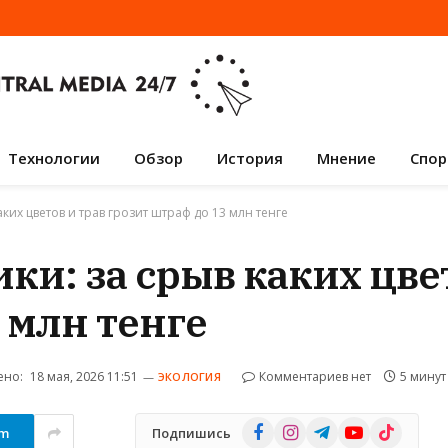
Технологии
Обзор
История
Мнение
Спор
аких цветов и трав грозит штраф до 13 млн тенге
ки: за срыв каких цве
 млн тенге
ено:
18 мая, 2026 11:51
Комментариев нет
5 минут
ЭКОЛОГИЯ
Facebook
Instagram
Telegram
YouTube
TikTok
am
Подпишись