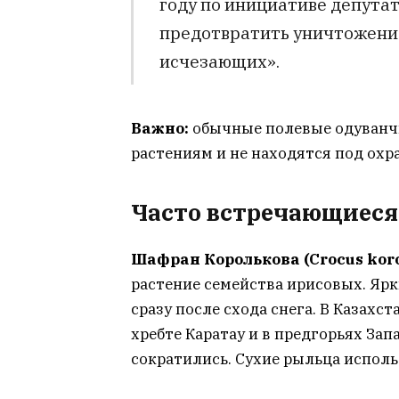
году по инициативе депутато
предотвратить уничтожение
исчезающих».
Важно:
обычные полевые одуванчи
растениям и не находятся под охр
Часто встречающиеся
Шафран Королькова (Crocus koro
растение семейства ирисовых. Яр
сразу после схода снега. В Казахс
хребте Каратау и в предгорьях За
сократились. Сухие рыльца исполь