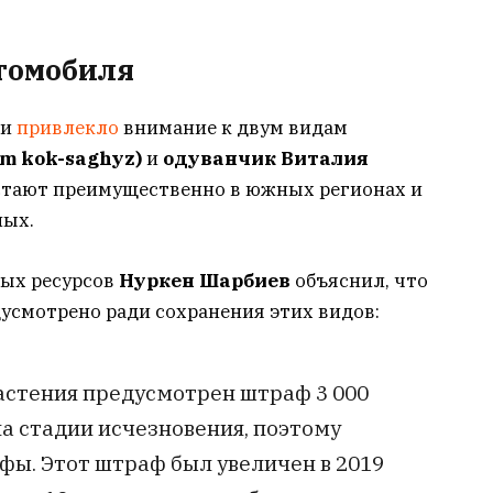
втомобиля
ии
привлекло
внимание к двум видам
m kok-saghyz)
и
одуванчик Виталия
астают преимущественно в южных регионах и
ных.
ных ресурсов
Нуркен Шарбиев
объяснил, что
усмотрено ради сохранения этих видов:
астения предусмотрен штраф 3 000
на стадии исчезновения, поэтому
ы. Этот штраф был увеличен в 2019