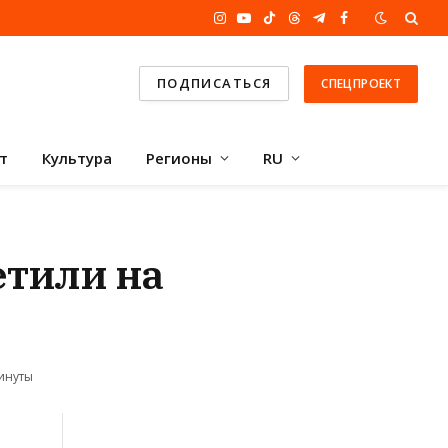
Instagram
YouTube
TikTok
Threads
Telegram
Facebook
ПОДПИСАТЬСЯ
СПЕЦПРОЕКТ
т
Культура
Регионы
RU
етили на
инуты