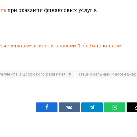
ать
при оказании финансовых услуг в
мые важные новости в нашем Telegram канале.
теллекта и цифрового развития РК
Национальный мессенджер
Facebook
VKontakte
Telegram
WhatsAp