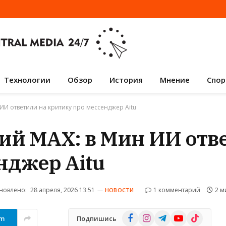
Технологии
Обзор
История
Мнение
Спор
ИИ ответили на критику про мессенджер Aitu
ий MAX: в Мин ИИ отв
нджер Aitu
новлено:
28 апреля, 2026 13:51
1 комментарий
2 м
НОВОСТИ
Facebook
Instagram
Telegram
YouTube
TikTok
am
Подпишись