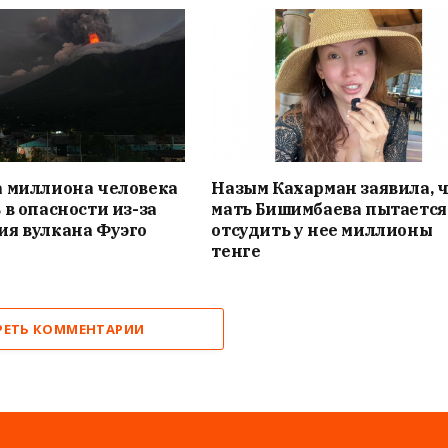
а миллиона человека
Назым Кахарман заявила, 
 в опасности из-за
мать Бишимбаева пытается
ия вулкана Фуэго
отсудить у нее миллионы
тенге
РЕТЬ КОММЕНТАРИИ