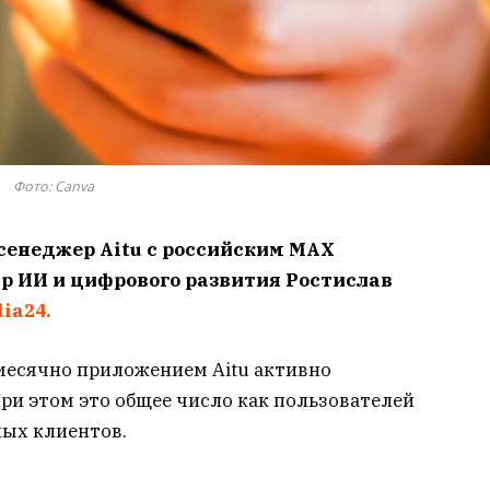
Фото: Canva
сенеджер Aitu с российским MAX
р ИИ и цифрового развития Ростислав
ia24.
месячно приложением Aitu активно
При этом это общее число как пользователей
ных клиентов.