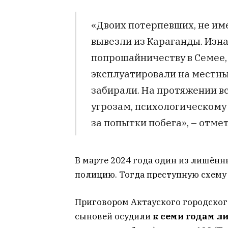
«Двоих потерпевших, не и
вывезли из Караганды. Изн
попрошайничеству в Семее, 
эксплуатировали на местны
забирали. На протяжении в
угрозам, психологическому
за попытки побега», – отме
В марте 2024 года один из лишённ
полицию. Тогда преступную схему
Приговором Актауского городског
сыновей осудили
к семи годам 