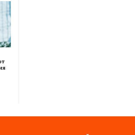
рт
ия