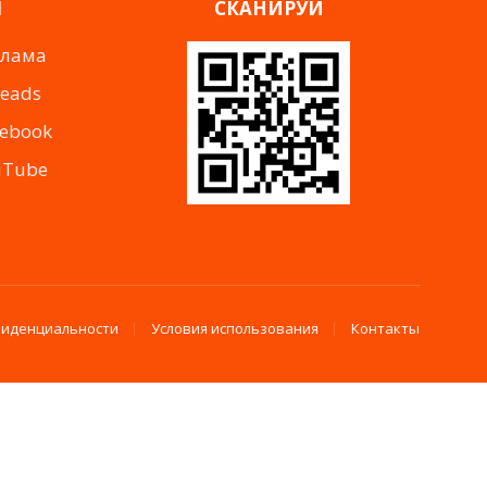
Я
СКАНИРУЙ
клама
reads
cebook
uTube
фиденциальности
Условия использования
Контакты