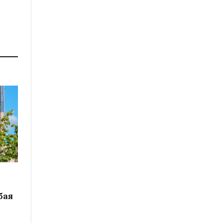
е
бая