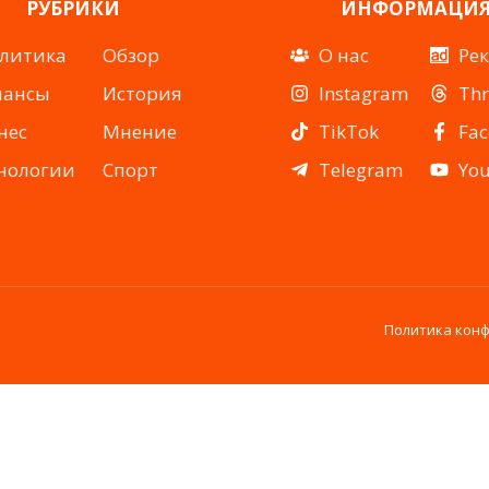
РУБРИКИ
ИНФОРМАЦИ
литика
Обзор
О нас
Ре
нансы
История
Instagram
Th
нес
Мнение
TikTok
Fa
нологии
Спорт
Telegram
Yo
Политика кон