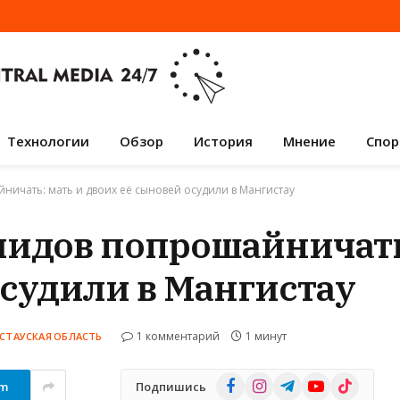
Технологии
Обзор
История
Мнение
Спор
ичать: мать и двоих её сыновей осудили в Мангистау
идов попрошайничать:
осудили в Мангистау
1 комментарий
1 минут
СТАУСКАЯ ОБЛАСТЬ
Facebook
Instagram
Telegram
YouTube
TikTok
am
Подпишись