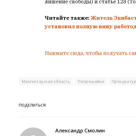
лишение свободы) и статье 128 (Т
Читайте также:
Житель Экибаст
установил полную вину работо
Нажмите сюда, чтобы получать са
Мангистауская область
Попрошайки
Прокурату
ПОДЕЛИТЬСЯ:
Александр Смолин