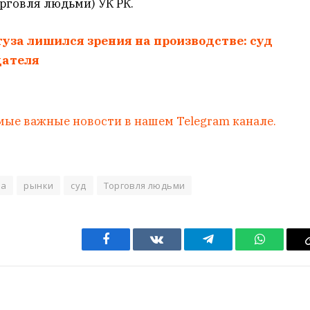
орговля людьми) УК РК.
уза лишился зрения на производстве: суд
дателя
мые важные новости в нашем Telegram канале.
ра
рынки
суд
Торговля людьми
Facebook
VKontakte
Telegram
WhatsAp