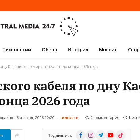
Технологии
Обзор
История
Мнение
Спор
 дну Каспийского моря завершат до конца 2026 года
кого кабеля по дну К
онца 2026 года
овлено:
6 января, 2026 12:20
2 комментария
1 мин
НОВОСТИ
Facebook
Instagram
Telegram
YouTube
TikTok
am
Подпишись