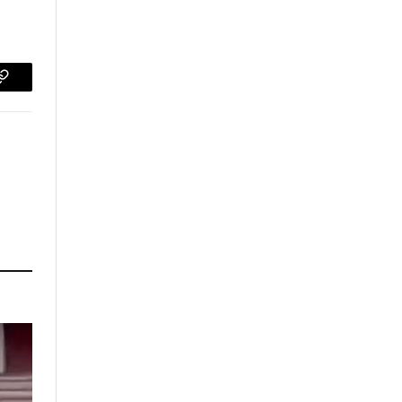
p
Copy
Link