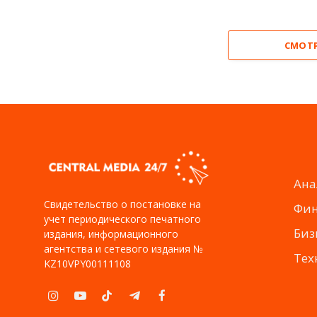
СМОТ
Ана
Свидетельство о постановке на
Фи
учет периодического печатного
Биз
издания, информационного
агентства и сетевого издания №
Тех
KZ10VPY00111108
Instagram
YouTube
TikTok
Telegram
Facebook