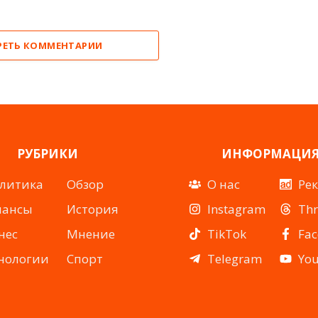
РЕТЬ КОММЕНТАРИИ
РУБРИКИ
ИНФОРМАЦИ
литика
Обзор
О нас
Ре
нансы
История
Instagram
Th
нес
Мнение
TikTok
Fa
нологии
Спорт
Telegram
Yo