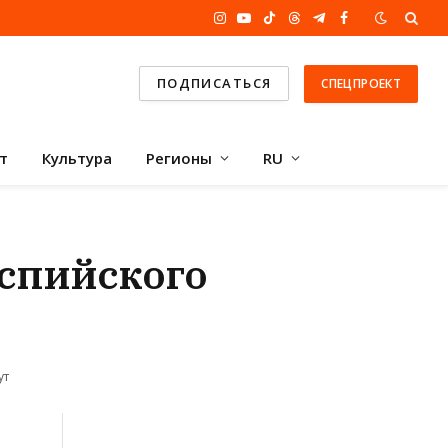
Instagram
YouTube
TikTok
Threads
Telegram
Facebook
ПОДПИСАТЬСЯ
СПЕЦПРОЕКТ
т
Культура
Регионы
RU
аспийского
ут