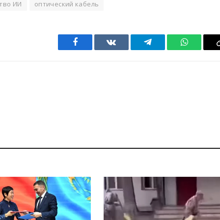
тво ИИ
оптический кабель
Facebook
VKontakte
Telegram
WhatsAp