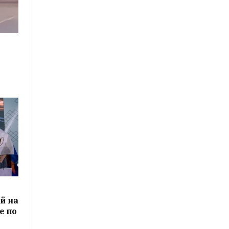
й на
е по