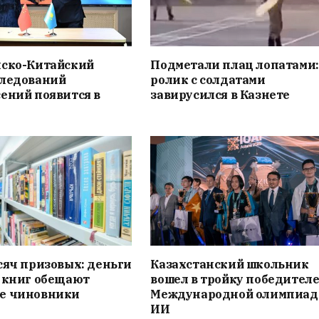
нско-Китайский
Подметали плац лопатами:
следований
ролик с солдатами
ений появится в
завирусился в Казнете
сяч призовых: деньги
Казахстанский школьник
 книг обещают
вошел в тройку победителе
е чиновники
Международной олимпиад
ИИ