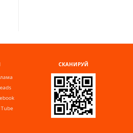
Я
СКАНИРУЙ
клама
reads
cebook
uTube