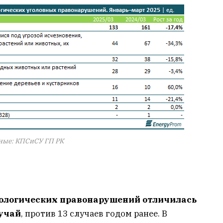
ные: КПСиСУ ГП РК
ологических правонарушений отличилась
лучай
, против 13 случаев годом ранее. В