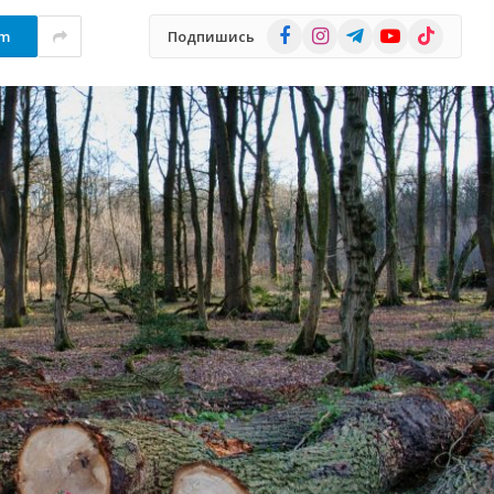
Facebook
Instagram
Telegram
YouTube
TikTok
am
Подпишись