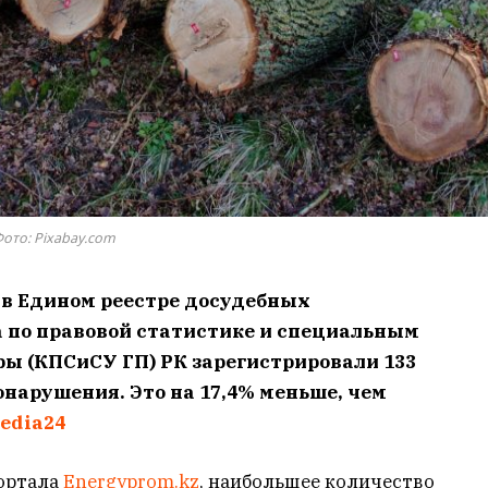
ото: Pixabay.com
а в Едином реестре досудебных
а по правовой статистике и специальным
ы (КПСиСУ ГП) РК зарегистрировали 133
нарушения. Это на 17,4% меньше, чем
edia24
ортала
Energyprom.kz
, наибольшее количество