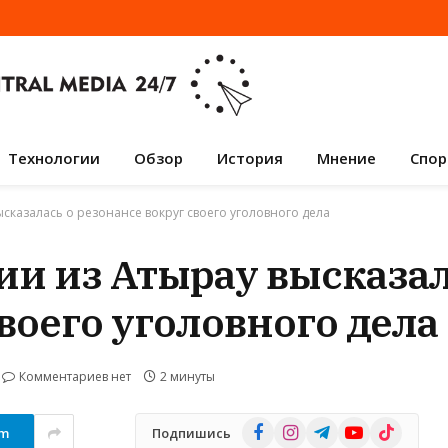
Технологии
Обзор
История
Мнение
Спор
сказалась о резонансе вокруг своего уголовного дела
и из Атырау высказал
воего уголовного дела
Комментариев нет
2 минуты
Facebook
Instagram
Telegram
YouTube
TikTok
am
Подпишись