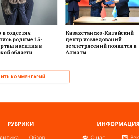
 в соцсетях
Казахстанско-Китайский
лись родные 15-
центр исследований
ртвы насилия в
землетрясений появится в
кой области
Алматы
ВИТЬ КОММЕНТАРИЙ
РУБРИКИ
ИНФОРМАЦИ
литика
Обзор
О нас
Ре