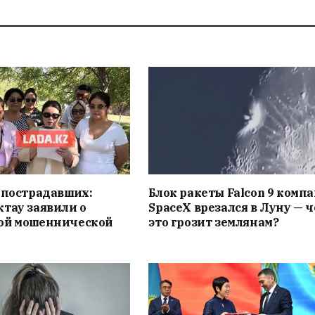
 пострадавших:
Блок ракеты Falcon 9 комп
тау заявили о
SpaceX врезался в Луну — 
ой мошеннической
это грозит землянам?