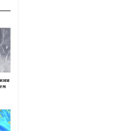
ании
чем