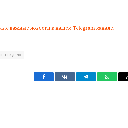
мые важные новости в нашем Telegram канале.
овное дело
Facebook
VKontakte
Telegram
WhatsAp