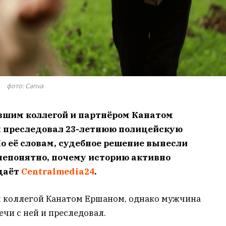
фото: Canva
ывшим коллегой и партнёром Канатом
я преследовал 23-летнюю полицейскую
о её словам, судебное решение вынесли
 непонятно, почему историю активно
едаёт
Centralmedia24
.
им коллегой Канатом Ершаном, однако мужчина
чи с ней и преследовал.