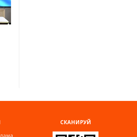
Я
СКАНИРУЙ
клама