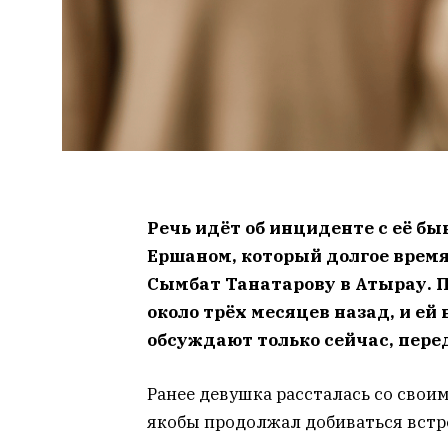
Речь идёт об инциденте с её б
Ершаном, который долгое врем
Сымбат Танатарову в Атырау. П
около трёх месяцев назад, и ей
обсуждают только сейчас, пер
Ранее девушка рассталась со сво
якобы продолжал добиваться встре