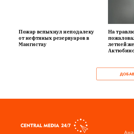
Пожар вспыхнул неподалеку
На травлю
от нефтяных резервуаров в
пожалова
Мангистау
летней же
Актюбинс
ДОБА
Ана