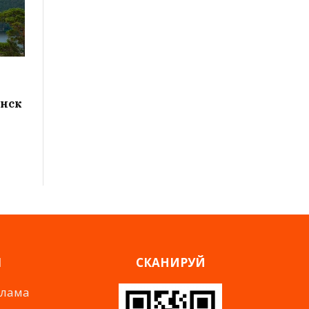
инск
Я
СКАНИРУЙ
клама