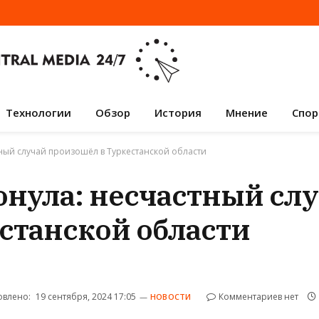
Технологии
Обзор
История
Мнение
Спор
тный случай произошёл в Туркестанской области
тонула: несчастный сл
станской области
влено:
19 сентября, 2024 17:05
Комментариев нет
НОВОСТИ