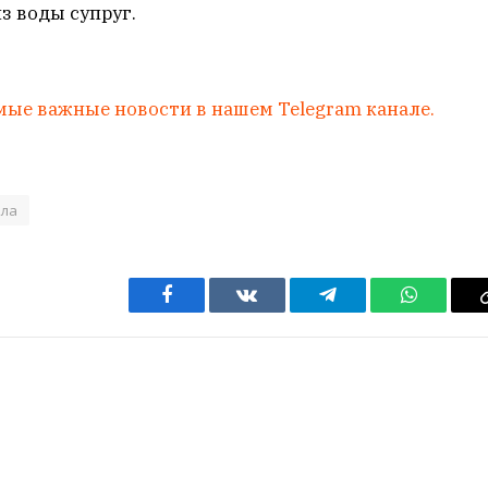
 воды супруг.
мые важные новости в нашем Telegram канале.
ула
Facebook
VKontakte
Telegram
WhatsAp