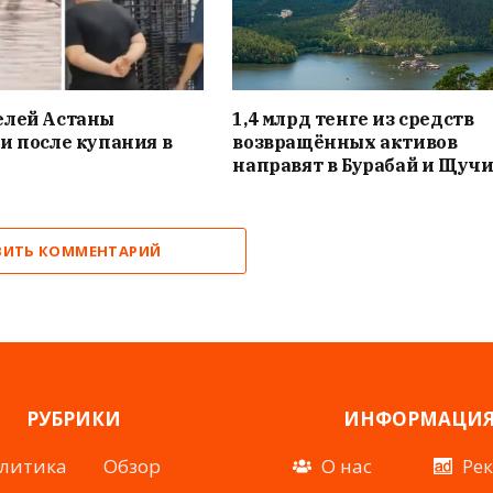
елей Астаны
1,4 млрд тенге из средств
и после купания в
возвращённых активов
направят в Бурабай и Щуч
ВИТЬ КОММЕНТАРИЙ
РУБРИКИ
ИНФОРМАЦИ
литика
Обзор
О нас
Ре