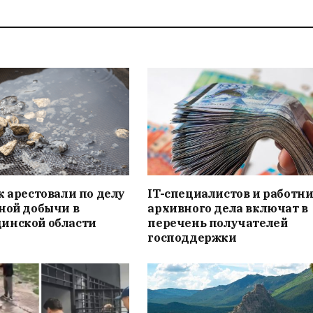
к арестовали по делу
IT-специалистов и работн
ной добычи в
архивного дела включат в
инской области
перечень получателей
господдержки