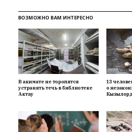
ВОЗМОЖНО ВАМ ИНТЕРЕСНО
В акимате не торопятся
13 челове
устранять течь в библиотеке
о незакон
Актау
Кызылорд