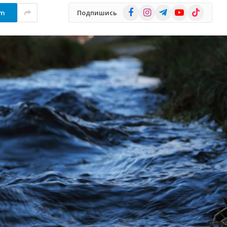
Facebook
Instagram
Telegram
YouTube
TikTok
am
Подпишись