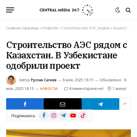
Главная страница
»
Новости
»
Строительство АЭС рядом с Казахстан. В Узбекистане одобрили проект
Строительство АЭС рядом с
Казахстан. В Узбекистане
одобрили проект
Автор
Руслан Сагиев
8 мая, 2025 18:15
Обновлено:
8
мая, 2025 18:15
Комментариев нет
1 минут
НОВОСТИ
Facebook
Instagram
Telegram
YouTube
TikTok
Подпишись