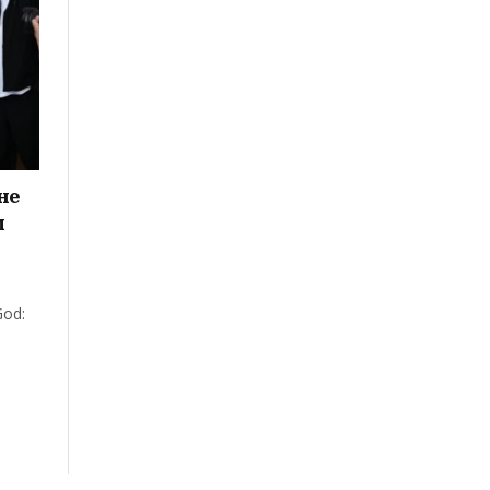
не
м
od: