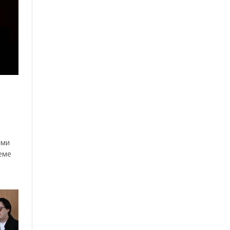
ями
еме