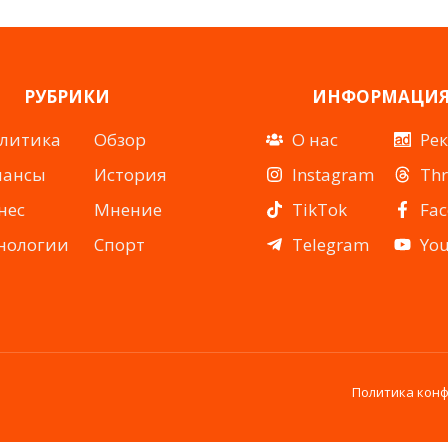
РУБРИКИ
ИНФОРМАЦИ
литика
Обзор
О нас
Ре
нансы
История
Instagram
Th
нес
Мнение
TikTok
Fa
нологии
Спорт
Telegram
Yo
Политика кон