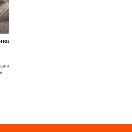
чка
ации
е