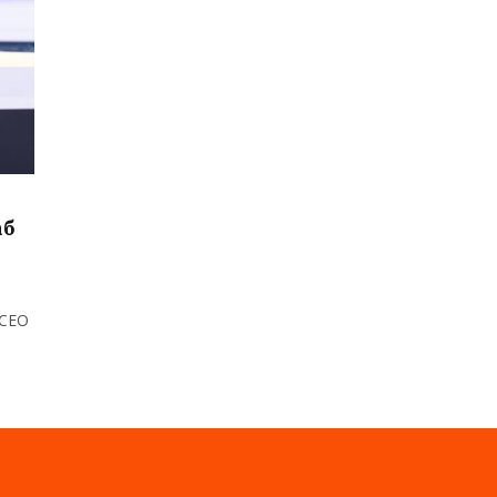
аб
 CEO