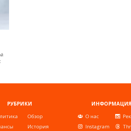
ой
с
РУБРИКИ
ИНФОРМАЦИ
литика
Обзор
О нас
Ре
нансы
История
Instagram
Th