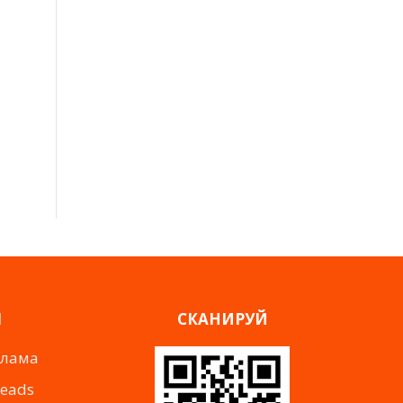
Я
СКАНИРУЙ
клама
reads