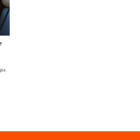
е
два