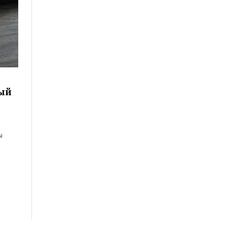
ный
ы