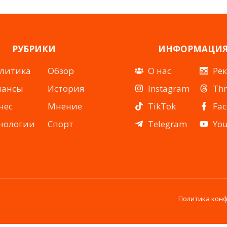
РУБРИКИ
ИНФОРМАЦИ
литика
Обзор
О нас
Ре
нансы
История
Instagram
Th
нес
Мнение
TikTok
Fa
нологии
Спорт
Telegram
Yo
Политика кон