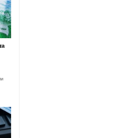
на
ли