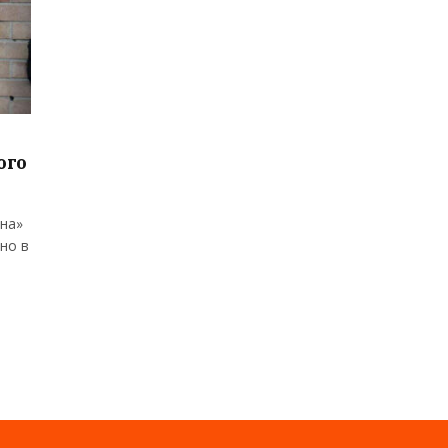
ого
ана»
но в