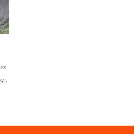
кже
ку…