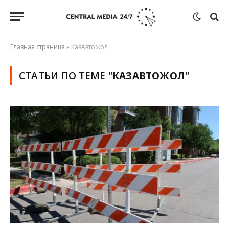
Главная страница
»
КазАвтоЖол
СТАТЬИ ПО ТЕМЕ "
КАЗАВТОЖОЛ
"