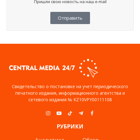
Пришли свою новость на наш e-mail
Отправить
Свидетельство о постановке на учет периодического
печатного издания, информационного агентства и
сетевого издания № KZ10VPY00111108
Instagram
YouTube
TikTok
Telegram
Facebook
РУБРИКИ
Аналитика
Обзор