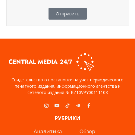
Отправить
Свидетельство о постановке на учет периодического
печатного издания, информационного агентства и
сетевого издания № KZ10VPY00111108
Instagram
YouTube
TikTok
Telegram
Facebook
РУБРИКИ
Аналитика
Обзор