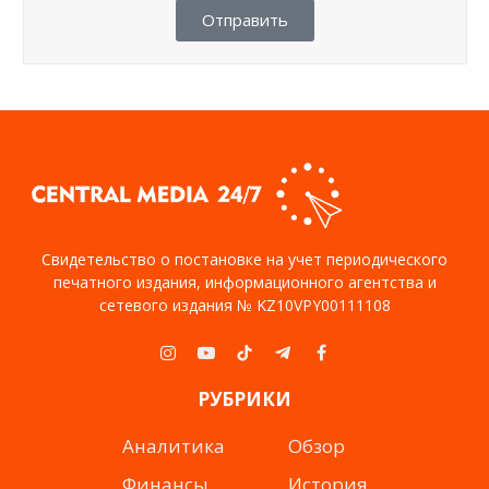
Отправить
Свидетельство о постановке на учет периодического
печатного издания, информационного агентства и
сетевого издания № KZ10VPY00111108
Instagram
YouTube
TikTok
Telegram
Facebook
РУБРИКИ
Аналитика
Обзор
Финансы
История