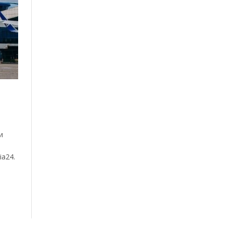
и
ia24.