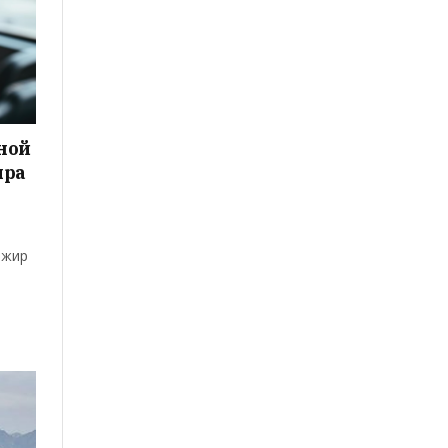
нной
ира
ажир