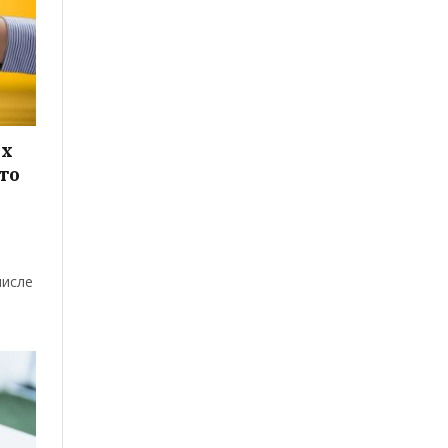
ых
то
числе