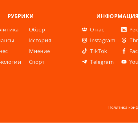
РУБРИКИ
ИНФОРМАЦИ
литика
Обзор
О нас
Ре
нансы
История
Instagram
Th
нес
Мнение
TikTok
Fa
нологии
Спорт
Telegram
Yo
Политика кон