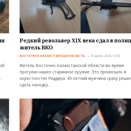
ия
Редкий револьвер XIX века сдал в поли
житель ВКО
ВОСТОЧНО-КАЗАХСТАНСКАЯ ОБЛАСТЬ
8 июля, 2026 12:03
ой
Житель Восточно-Казахстанской области во время
и
прогулки нашел старинное оружие. Это произошло в
-
окрестностях Риддера. 43-летний мужчина сразу реши
сдать находку…