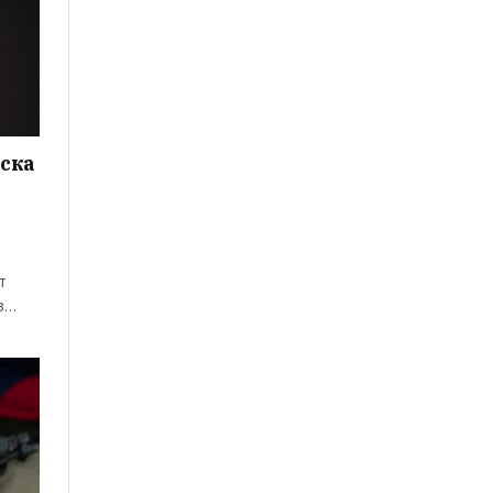
ьска
т
 в…