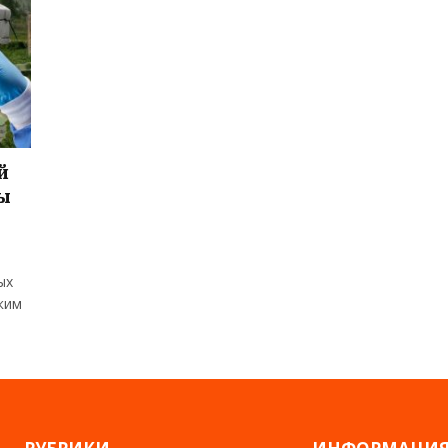
й
ны
ых
ким