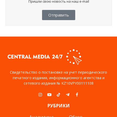
Пришли свою новость на наш e-mail
Отправить
Свидетельство о постановке на учет периодического
печатного издания, информационного агентства и
сетевого издания № KZ10VPY00111108
Instagram
YouTube
TikTok
Telegram
Facebook
РУБРИКИ
Аналитика
Обзор