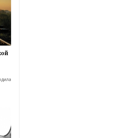
кой
одила