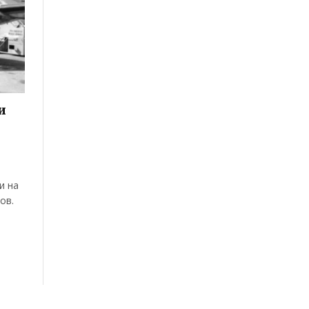
и
и на
ов.