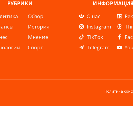
РУБРИКИ
ИНФОРМАЦИ
литика
Обзор
О нас
Ре
нансы
История
Instagram
Th
нес
Мнение
TikTok
Fa
нологии
Спорт
Telegram
Yo
Политика кон