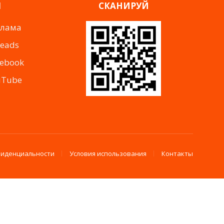
Я
СКАНИРУЙ
клама
reads
cebook
uTube
фиденциальности
Условия использования
Контакты