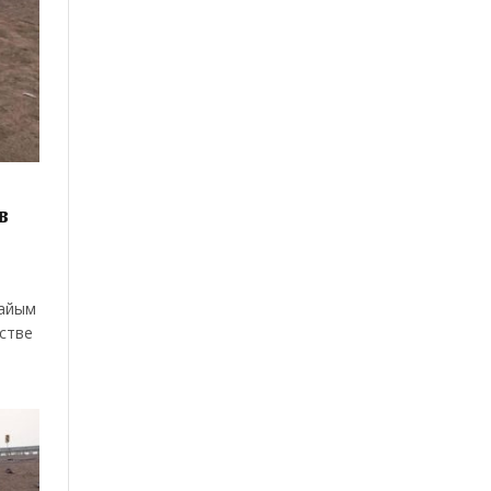
в
лайым
стве