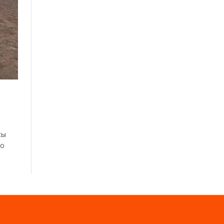
сы
По