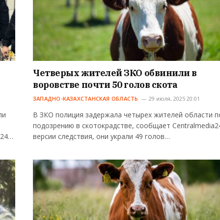
Четверых жителей ЗКО обвинили в
воровстве почти 50 голов скота
ЗАПАДНО-КАЗАХСТАНСКАЯ ОБЛАСТЬ
29 июля, 2025 20:01
ли
В ЗКО полиция задержала четырех жителей области п
подозрению в скотокрадстве, сообщает Centralmedia2
a24…
версии следствия, они украли 49 голов…