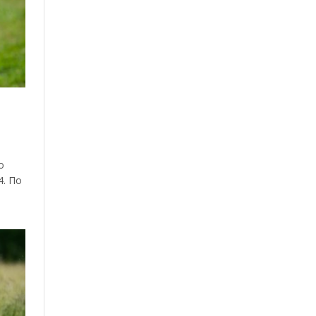
о
4. По