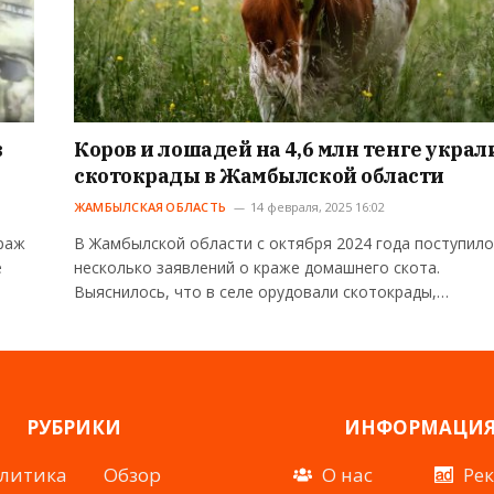
в
Коров и лошадей на 4,6 млн тенге украл
скотокрады в Жамбылской области
ЖАМБЫЛСКАЯ ОБЛАСТЬ
14 февраля, 2025 16:02
раж
В Жамбылской области с октября 2024 года поступило
е
несколько заявлений о краже домашнего скота.
Выяснилось, что в селе орудовали скотокрады,…
РУБРИКИ
ИНФОРМАЦИ
литика
Обзор
О нас
Ре