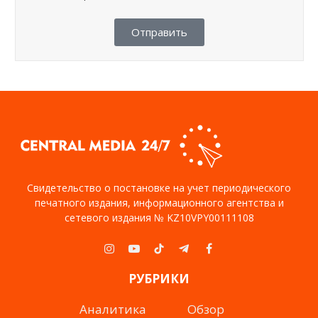
Отправить
Свидетельство о постановке на учет периодического
печатного издания, информационного агентства и
сетевого издания № KZ10VPY00111108
Instagram
YouTube
TikTok
Telegram
Facebook
РУБРИКИ
Аналитика
Обзор