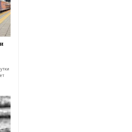
 и
сутки
ет