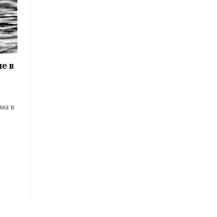
е в
ма в