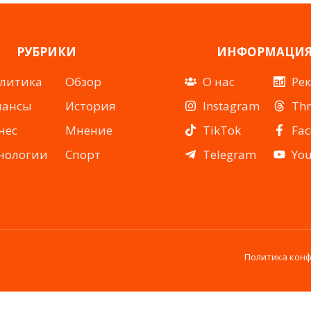
РУБРИКИ
ИНФОРМАЦИ
литика
Обзор
О нас
Ре
нансы
История
Instagram
Th
нес
Мнение
TikTok
Fa
нологии
Спорт
Telegram
Yo
Политика кон